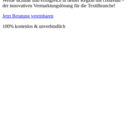
Werde sichtbar und erfolgreich in deiner Region mit comretail –
der innovativen Vermarktungslösung für die Textilbranche!
Jetzt Beratung vereinbaren
100% kostenlos & unverbindlich