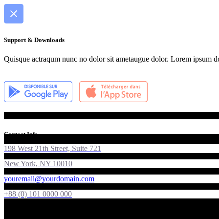
Support & Downloads
Quisque actraqum nunc no dolor sit ametaugue dolor. Lorem ipsum dolor
Contact Info
198 West 21th Street, Suite 721
New York, NY 10010
youremail@yourdomain.com
+88 (0) 101 0000 000